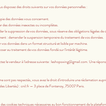
isposez des droits suivants sur vos données personnelles :
copie des données vous concernant.
iger des données inexactes ou incomplètes.
der la suppression de vos données, sous réserve des obligations légales de 
itement : demander la suspension temporaire du traitement de vos données.
voir vos données dans un format structuré et lisible par machine.
oser au traitement de vos données fondé sur l'intérêt légitime.
tez le vendeur à l'adresse suivante :
leshopswing@gmail.com
. Une répons
 ne sont pas respectés, vous avez le droit d'introduire une réclamation a
 des Libertés) : cnil.fr — 3 place de Fontenoy, 75007 Paris.
e des cookies techniques nécessaires au bon fonctionnement de la platefor