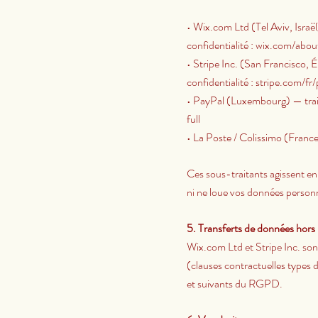
• Wix.com Ltd (Tel Aviv, Isra
confidentialité : wix.com/abou
• Stripe Inc. (San Francisco, 
confidentialité : stripe.com/fr
• PayPal (Luxembourg) — trai
full
• La Poste / Colissimo (Franc
Ces sous-traitants agissent en
ni ne loue vos données personne
5. Transferts de données hor
Wix.com Ltd et Stripe Inc. son
(clauses contractuelles types
et suivants du RGPD.