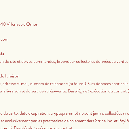
140 Villenave d'Ornon
.com
tés
ion du site et de vos commandes, le vendeur collecte les données suivantes 
e livraison
 adresse e-mail, numéro de téléphone (si fourni). Ces données sont collec
la livraison et du service après-vente. Base légale : exécution du contrat
de carte, date d'expiration, cryptogramme) ne sont jamais collectées ni 
 et exclusivement par les prestataires de paiement tiers Stripe Inc. et PayPa
crypté. Base légale : exécution du contrat.