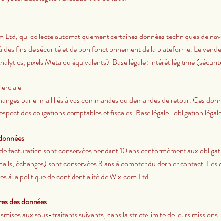
om Ltd, qui collecte automatiquement certaines données techniques de navi
 des fins de sécurité et de bon fonctionnement de la plateforme. Le vendeur
nalytics, pixels Meta ou équivalents). Base légale : intérêt légitime (sécuri
erciale
anges par e-mail liés à vos commandes ou demandes de retour. Ces donné
spect des obligations comptables et fiscales. Base légale : obligation légale 
 données
e facturation sont conservées pendant 10 ans conformément aux obligati
mails, échanges) sont conservées 3 ans à compter du dernier contact. Les
es à la politique de confidentialité de Wix.com Ltd.
ires des données
ises aux sous-traitants suivants, dans la stricte limite de leurs missions :