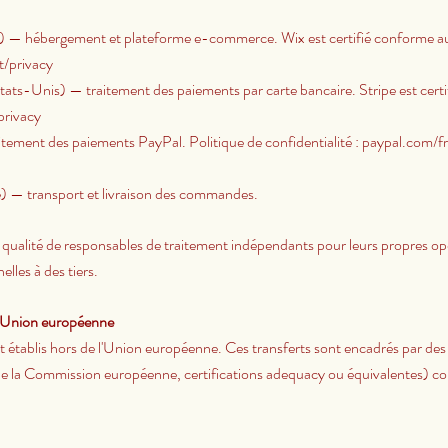
ël) — hébergement et plateforme e-commerce. Wix est certifié conforme 
t/privacy
États-Unis) — traitement des paiements par carte bancaire. Stripe est cert
/privacy
tement des paiements PayPal. Politique de confidentialité : paypal.com
e) — transport et livraison des commandes.
 qualité de responsables de traitement indépendants pour leurs propres o
lles à des tiers.
s Union européenne
t établis hors de l'Union européenne. Ces transferts sont encadrés par des
 de la Commission européenne, certifications adequacy ou équivalentes) c