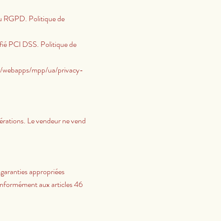
au RGPD. Politique de
ifié PCI DSS. Politique de
/fr/webapps/mpp/ua/privacy-
pérations. Le vendeur ne vend
 garanties appropriées
onformément aux articles 46