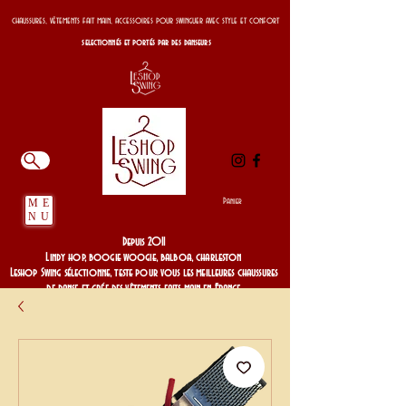
chaussures, vêtements fait main, accessoires pour swinguer avec style et confort
selectionnés et portés par des danseurs
Panier
ME
NU
Depuis 2011
Lindy hop, boogie woogie, balboa, charleston
Leshop Swing sélectionne, teste pour vous les meilleures chaussures
de danse et crée des vêtements faits main en France
Depuis 2011