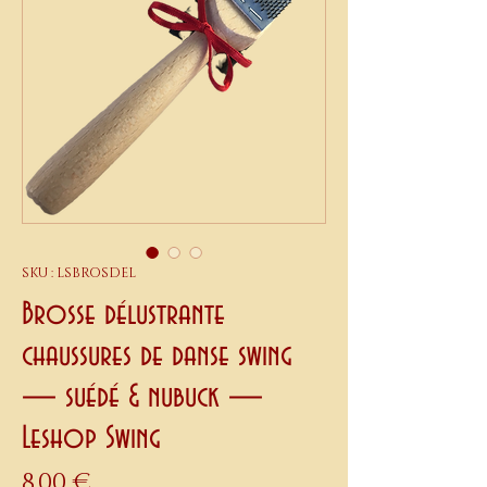
SKU : LSBROSDEL
Brosse délustrante
chaussures de danse swing
— suédé & nubuck —
Leshop Swing
Prix
8,00 €