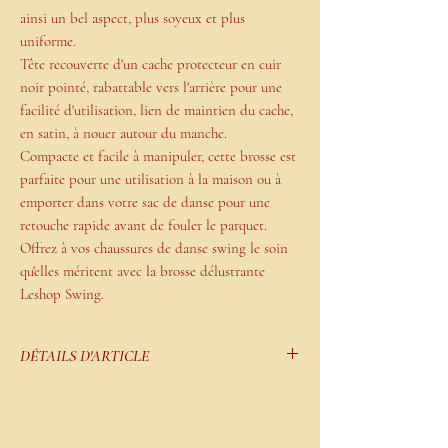
ainsi un bel aspect, plus soyeux et plus
uniforme.
Tête recouverte d'un cache protecteur en cuir
noir pointé, rabattable vers l'arrière pour une
facilité d'utilisation, lien de maintien du cache,
en satin, à nouer autour du manche.
Compacte et facile à manipuler, cette brosse est
parfaite pour une utilisation à la maison ou à
emporter dans votre sac de danse pour une
retouche rapide avant de fouler le parquet.
Offrez à vos chaussures de danse swing le soin
qu'elles méritent avec la brosse délustrante
Leshop Swing.
DÉTAILS D'ARTICLE
Contrairement aux idées reçues, les cuirs
veloutés ne sont pas une matière fragile mais
leur aspect peut être facilement altéré de