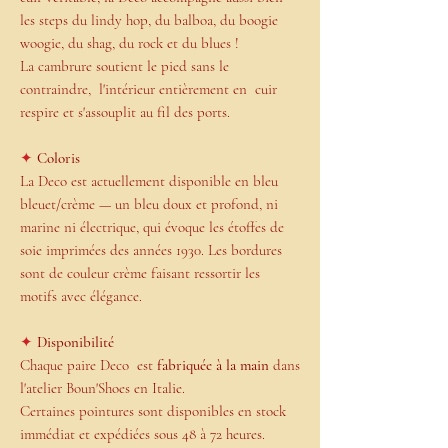
les steps du lindy hop, du balboa, du boogie
woogie, du shag, du rock et du blues !
La cambrure soutient le pied sans le
contraindre, l'intérieur entièrement en cuir
respire et s'assouplit au fil des ports.
✦
Coloris
La Deco est actuellement disponible en bleu
bleuet/crème — un bleu doux et profond, ni
marine ni électrique, qui évoque les étoffes de
soie imprimées des années 1930. Les bordures
sont de couleur crème faisant ressortir les
motifs avec élégance.
✦
Disponibilité
Chaque paire Deco est
fabriquée à la main
dans
l'atelier Boun'Shoes en Italie.
Certaines pointures sont disponibles en stock
immédiat et expédiées sous 48 à 72 heures.