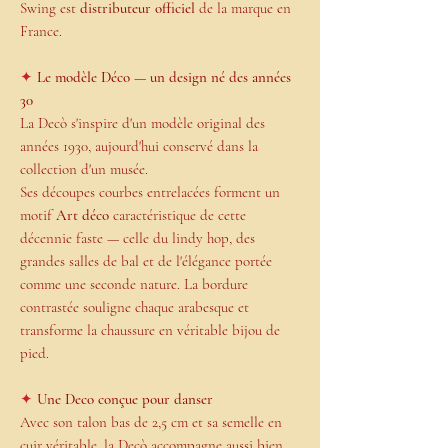
Swing est
distributeur officiel
de la marque en
France.
✦
Le modèle Déco — un design né des années
30
La Decò s'inspire d'un modèle original des
années 1930, aujourd'hui conservé dans la
collection d'un musée.
Ses découpes courbes entrelacées forment un
motif
Art déco
caractéristique de cette
décennie faste — celle du lindy hop, des
grandes salles de bal et de l'élégance portée
comme une seconde nature. La bordure
contrastée souligne chaque arabesque et
transforme la chaussure en véritable bijou de
pied.
✦
Une Deco conçue pour danser
Avec son talon bas de 2,5 cm et sa semelle en
cuir véritable, la Decò accompagne aussi bien