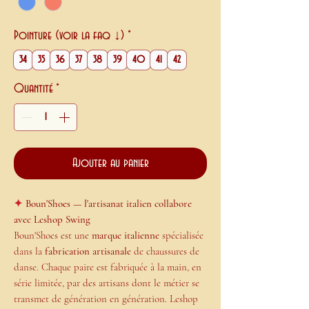
Pointure (voir la faq ↓)
*
34
35
36
37
38
39
40
41
42
Quantité
*
Ajouter au panier
✦
Boun'Shoes — l'artisanat italien collabore
avec Leshop Swing
Boun'Shoes est une
marque italienne
spécialisée
dans la
fabrication artisanale
de chaussures de
danse. Chaque paire est fabriquée à la main, en
série limitée, par des artisans dont le métier se
transmet de génération en génération. Leshop