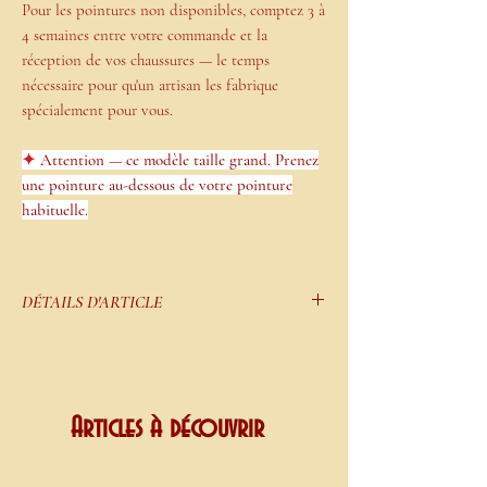
Pour les pointures non disponibles, comptez 3 à
4 semaines entre votre commande et la
réception de vos chaussures —
le temps
nécessaire pour qu'un artisan les fabrique
spécialement pour vous.
✦
Attention — ce modèle taille grand. Prenez
une pointure au-dessous de votre pointure
habituelle.
DÉTAILS D'ARTICLE
Partie avant :
bout rond offrant un excellent
confort aux pieds larges. Motifs et découpes
entrelacés à la manière d'une dentelle de
Bruges — un travail d'orfèvre appliqué au
Articles à découvrir
cuir, typique de l'ornementation Art déco des
années 1930. Bordures contrastantes