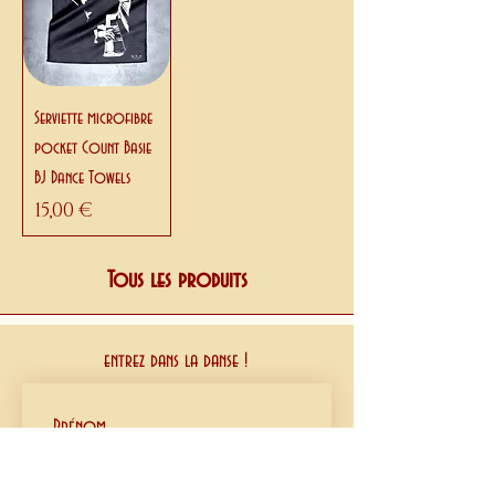
Serviette microfibre
pocket Count Basie
BJ Dance Towels
Prix
15,00 €
Tous les produits
entrez dans la danse !
Prénom