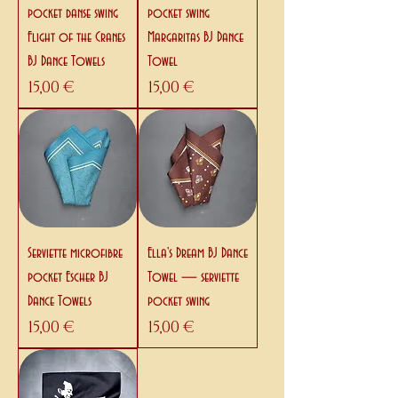
pocket danse swing
pocket swing
Flight of the Cranes
Margaritas BJ Dance
BJ Dance Towels
Towel
Prix
Prix
15,00 €
15,00 €
Serviette microfibre
Ella's Dream BJ Dance
pocket Escher BJ
Towel — serviette
Dance Towels
pocket swing
Prix
Prix
15,00 €
15,00 €