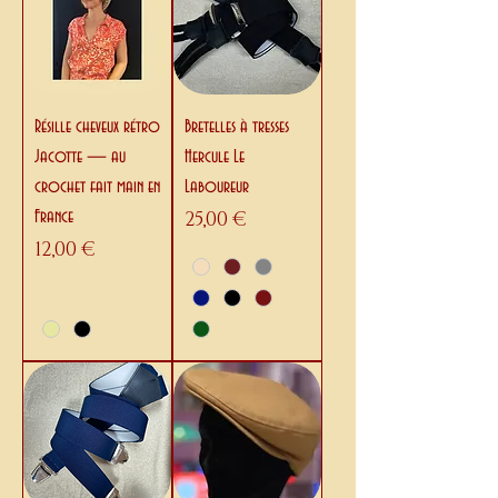
Résille cheveux rétro
Bretelles à tresses
Jacotte — au
Hercule Le
crochet fait main en
Laboureur
Prix
France
25,00 €
Prix
12,00 €