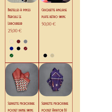
Bretelles à pinces
Casquette anglaise
Hercule Le
plate rétro swing
Prix
Laboureur
50,00 €
Prix
25,00 €
Serviette microfibre
Serviette microfibre
pocket danse swing
pocket Aviator BJ