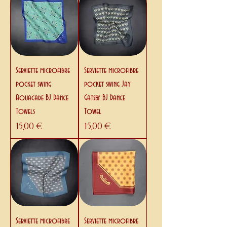
Serviette microfibre
Serviette microfibre
pocket swing
pocket swing Jay
Aquacade BJ Dance
Gatsby BJ Dance
Towels
Towel
Prix
Prix
15,00 €
15,00 €
Serviette microfibre
Serviette microfibre