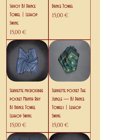
Savoy BJ Dance
Dance Towel
Prix
Towel | Leshop
15,00 €
Swing
Prix
15,00 €
Serviette microfibre
Serviette pocket The
pocket Manta Ray
Jungle — BJ Dance
BJ Dance Towel
Towels | Leshop
Leshop Swing
Swing
Prix
Prix
15,00 €
15,00 €