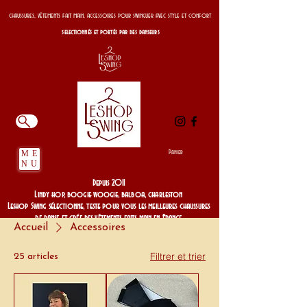
chaussures, vêtements fait main, accessoires pour swinguer avec style et confort
selectionnés et portés par des danseurs
Panier
ME
NU
Depuis 2011
Lindy hop, boogie woogie, balboa, charleston
Leshop Swing sélectionne, teste pour vous les meilleures chaussures
de danse et crée des vêtements faits main en France
Accueil
Accessoires
Depuis 2011
Filtrer et trier
25 articles