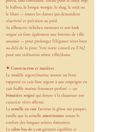
précis, sans contrainte. Idéale pour le lindy hop,
le balboa, le boogie woogie, le shag, le rock ou
le blues — toutes les danses qui demandent
réactivité et précision au pied.
Sa silhouette richelieu montant et son look
soigné en font également une bottine de ville
assumée — pour prolonger l'élégance rétro bien
au-delà de la piste. Voir notre conseil en FAQ
pour une utilisation mixte ville/danse.
✦
Construction et matières
Le modèle argent/marine associe un bout
rapporté en cuir lisse argent à une empeigne en
cuir buffle marine finement perforé — un
bimatière soigné
qui donne à la chaussure son
caractère rétro affirmé.
La
semelle en
cuir
favorise la glisse sur parquet,
tandis que la semelle
amortissante
assure le
confort des longues soirées dansantes.
Le
talon bas de 2 cm
garantit équilibre et