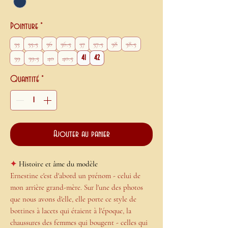
Pointure
*
35
35.5
36
36.5
37
37.5
38
38.5
39
39.5
40
40.5
41
42
Quantité
*
Ajouter au panier
✦
Histoire et âme du modèle
Ernestine c'est d'abord un prénom - celui de
mon arrière grand-mère. Sur l'une des photos
que nous avons d'elle, elle porte ce style de
bottines à lacets qui étaient à l'époque, la
chaussures des femmes qui bougent - celles qui