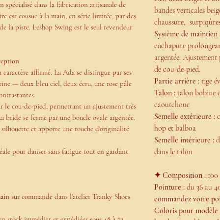
en spécialisé dans la
fabrication artisanale de
bandes verticales beig
ire est cousue à la main, en série limitée, par des
chaussure, surpiqûres
 de la piste. Leshop Swing est le
seul revendeur
Système de maintien 
enchapure prolongean
argentée. Ajustement 
ception
de cou-de-pied.
u caractère affirmé. La Ada
se distingue par ses
Partie arrière :
tige é
arine —
deux bleu ciel, deux écru, une rose pâle
Talon :
talon bobine 
ontrastantes.
caoutchouc
r le cou-de-pied, permettant un ajustement très
Semelle extérieure :
c
La bride se ferme par une
boucle ovale argentée.
hop et balboa
a
silhouette et apporte une touche d'originalité
Semelle intérieure :
d
éale pour danser sans
fatigue tout en gardant
dans le talon
✦ Composition :
100 
Pointure :
du 36 au 
main
sur commande dans l'atelier Tranky Shoes
commandez votre poi
Coloris pour modèle 
en stock immédiat et expédiées sous 48 à 72