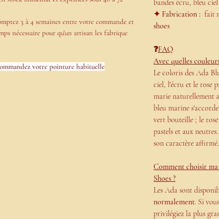
bandes écru, bleu ciel
✦ Fabrication :
fait m
comptez 3 à 4 semaines entre votre commande et
shoes
emps nécessaire pour qu'un artisan les fabrique
❓
FAQ
Avec quelles couleurs
ommandez votre pointure habituelle
Le coloris des Ada Blu
ciel,
l'écru et le rose 
marie
naturellement a
bleu
marine s'accorde 
vert
bouteille ; le ros
pastels et aux neutre
son caractère affirmé.
Comment choisir ma 
Shoes ?
Les Ada sont disponib
normalement
. Si vou
privilégiez la plus g