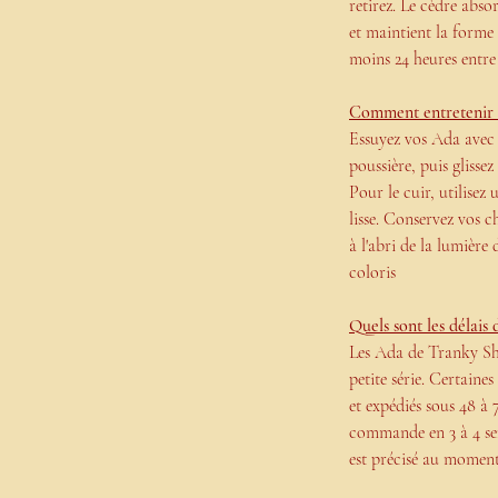
retirez. Le cèdre abso
et maintient la forme 
moins 24 heures entre
Comment entretenir 
Essuyez vos Ada avec 
poussière, puis gliss
Pour le cuir, utilisez
lisse. Conservez vos c
à l'abri de la lumière 
coloris
Quels sont les délais 
Les Ada de Tranky Sho
petite série. Certaine
et expédiés sous 48 à 
commande en 3 à 4 sem
est précisé au moment 