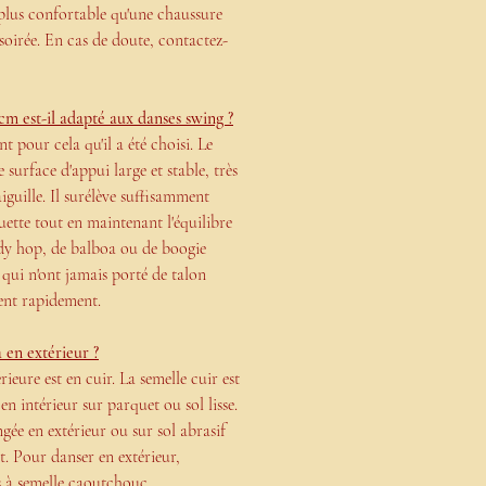
plus confortable qu'une chaussure
soirée. En cas de doute, contactez-
cm est-il adapté aux danses swing ?
t pour cela qu'il a été choisi. Le
 surface d'appui large et stable, très
aiguille. Il surélève suffisamment
uette tout en maintenant l'équilibre
indy hop, de balboa ou de boogie
 qui n'ont jamais porté de talon
ent rapidement.
 en extérieur ?
rieure est en cuir. La semelle cuir est
n intérieur sur parquet ou sol lisse.
gée en extérieur ou sur sol abrasif
t. Pour danser en extérieur,
 à semelle caoutchouc.