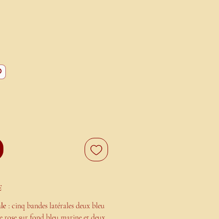
0
E
ale
: cinq bandes latérales deux bleu
ne rose sur fond bleu marine et deux