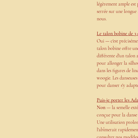
légèrement ample est 
serrée sur une longue 
nous.
Le talon bobine de 3 
Oui — c'est précisémen
talon bobine offre une
différente d'un talon 
pour allonger la silho
dans les figures de l
woogie. Les danseuses
pour danser s'y adapt
Puis-je porter les Ada
Non
— la semelle exté
conçue pour la danse e
Une utilisation prolon
l'abîmerait rapidemen
consultez
nos modèles