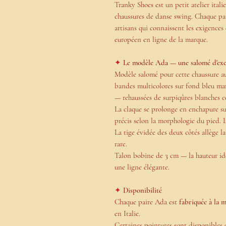
Tranky Shoes est un petit atelier itali
chaussures de danse swing. Chaque
pa
artisans
qui connaissent les exigences
européen en ligne de la marque.
✦
Le modèle Ada — une salomé d'ex
Modèle salomé pour cette chaussure a
bandes multicolores sur fond bleu m
— rehaussées de
surpiqûres blanches c
La claque se prolonge en
enchapure su
précis selon la morphologie du pied. 
La tige évidée des deux côtés allège l
rare.
Talon bobine de 3 cm — la hauteur id
une ligne élégante.
✦
Disponibilité
Chaque paire Ada est
fabriquée à la 
en Italie.
Certaines pointures sont disponibles 