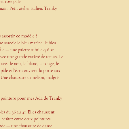
 et rose pâle
ain. Petit atelier italien.
Tranky
 assortir ce modèle ?
e associe le bleu marine, le bleu
pâle — une palette subtile qui se
vec une grande variété de tenues. Le
avec le noir, le blanc, le rouge, le
e pâle et l'écru ouvrent la porte aux
s. Une chaussure caméléon,
malgré
pointure pour mes Ada de Tranky
les du 36 au 41.
Elles chaussent
s hésitez entre deux pointures,
rande — une chaussure de danse