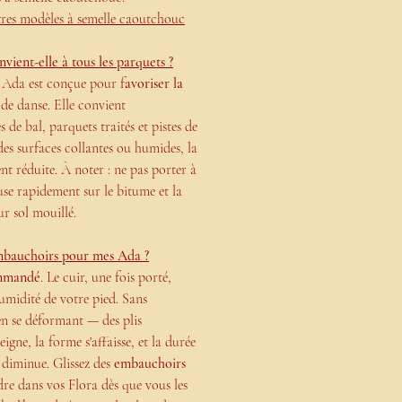
res modèles à semelle caoutchouc
vient-elle à tous les parquets ?
s Ada est conçue pour f
avoriser la
 de danse. Elle convient
 de bal, parquets traités et pistes de
des surfaces collantes ou humides, la
ent réduite. À noter : ne pas porter à
'use rapidement sur le bitume et la
ur sol mouillé.
 embauchoirs pour mes Ada ?
mmandé
. Le cuir, une fois porté,
humidité de votre pied. Sans
en se déformant — des plis
igne, la forme s'affaisse, et la durée
 diminue. Glissez des
embauchoirs
dre dans vos Flora dès que vous les