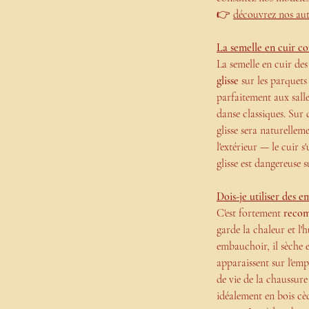
👉
découvrez nos aut
La semelle en cuir con
La semelle en cuir de
glisse
sur les parquets
parfaitement aux salles
danse classiques. Sur 
glisse sera naturellem
l'extérieur — le cuir s
glisse est dangereuse s
Dois-je utiliser des
C'est fortement
reco
garde la chaleur et l'
embauchoir, il sèche 
apparaissent sur l'empe
de vie de la chaussure
idéalement en bois cè