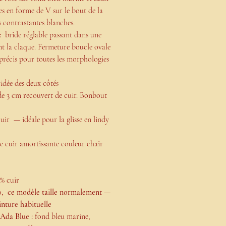
es en forme de V sur le bout de la
 contrastantes blanches.
:
bride réglable passant dans une
t la claque. Fermeture boucle ovale
précis pour toutes les morphologies
vidée des deux côtés
de 3 cm recouvert de cuir. Bonbout
uir — idéale pour la glisse en lindy
e cuir amortissante couleur chair
% cuir
40,
ce modèle taille normalement —
nture habituelle
Ada Blue :
fond bleu marine,