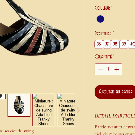
Couleur
*
Pointure
*
36
37
38
39
4
Quantité
*
Ajouter au panier
DETAIL D'ARTICL
Partie avant et centr
 au service du swing
ciel, deux beiges et u