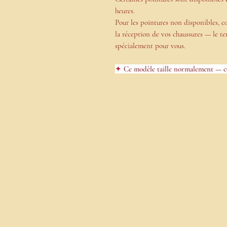
heures.
Pour les pointures non disponibles, 
la réception de vos chaussures —
le t
spécialement pour vous.
✦
Ce modèle taille normalement — c