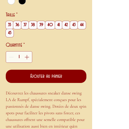
Taille
*
35
36
37
38
39
40
41
42
43
44
45
Quantité
*
Ajouter au panier
Découvrez les chaussures sneaker danse swing
LA de Rumpf, spécialement conçues pour les
passionnés de danse swing. Dotées de deux spin
spots pour faciliter les pivots sans forcer, ces
chaussures offrent une semelle compatible pour
une utilisation aussi bien en intérieur qu'en