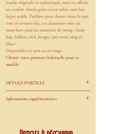
touche originale et sophistiquée, tout en offrant
un confort absolu grâce à leur talon carré bas,
hyper stable. Parfaites pour danser toute la nuit
tout en restant chic, ces chaussures sont un
must-have pour les amatrices de swing : lindy
hop, balboa, rock, boogie, jazz roots, shag et
blues.
Disponibles en noir ou en rouge.
Choisir votre pointure habituelle pour ce
modèle.
DÉTAILS D'ARTICLE
Partie avant :
bout fleuri avec médaillon et
Informations supplémentaires
découpes motifs gouttes, claque fleurie faite
de trois lanières fleuries réunies par boucle
Les semelles en cuir suédé
sont parfaites
factice avec ardillon de métal argenté
pour les danseurs de tous niveaux car elles
Partie centrale :
claque prolongée sur le
s'adaptent à la façon de danser de chaque
coup de pied par une lanière axiale en “T” et
danseur. Pour une sensation dynamique, il
Articles à découvrir