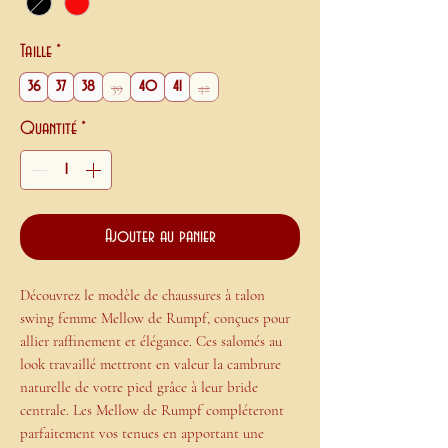
Taille
*
39
42
36
37
38
40
41
Quantité
*
Ajouter au panier
Découvrez le modèle de chaussures à talon
swing femme Mellow de Rumpf, conçues pour
allier raffinement et élégance. Ces salomés au
look travaillé mettront en valeur la cambrure
naturelle de votre pied grâce à leur bride
centrale. Les Mellow de Rumpf compléteront
parfaitement vos tenues en apportant une